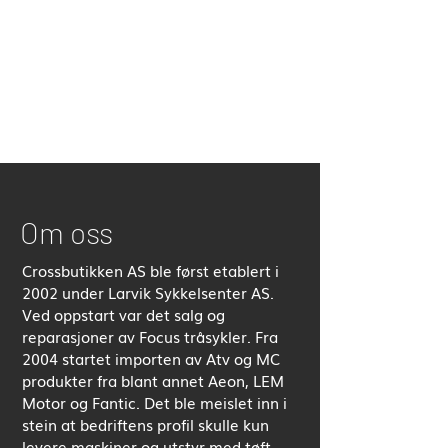
Om oss
Crossbutikken AS ble først etablert i
2002 under Larvik Sykkelsenter AS.
Ved oppstart var det salg og
reparasjoner av Focus tråsykler. Fra
2004 startet importen av Atv og MC
produkter fra blant annet Aeon, LEM
Motor og Fantic. Det ble meislet inn i
stein at bedriftens profil skulle kun
levere maskiner og utstyr med tøft