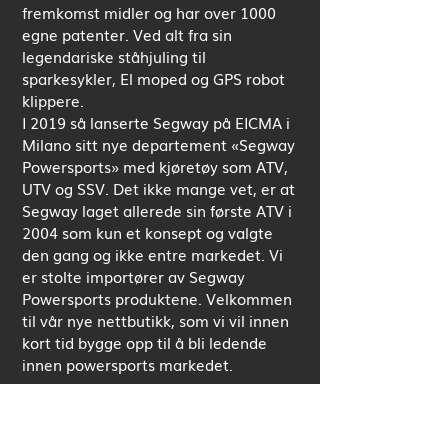
fremkomst midler og har over 1000
egne patenter. Ved alt fra sin
legendariske ståhjuling til
sparkesykler, El moped og GPS robot
klippere.
I 2019 så lanserte Segway på EICMA i
Milano sitt nye departement «Segway
Powersports» med kjøretøy som ATV,
UTV og SSV. Det ikke mange vet, er at
Segway laget allerede sin første ATV i
2004 som kun et konsept og valgte
den gang og ikke entre markedet. Vi
er stolte importører av Segway
Powersports produktene. Velkommen
til vår nye nettbutikk, som vi vil innen
kort tid bygge opp til å bli ledende
innen powersports markedet.
Vi ønsker gamle og nye kunder
velkommen til Norges desidert største